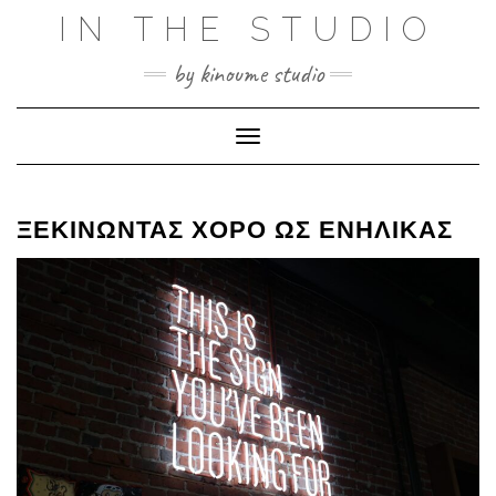
Skip
IN THE STUDIO
to
content
by kinoume studio
Toggle Navigation
ΞΕΚΙΝΏΝΤΑΣ ΧΟΡΌ ΩΣ ΕΝΉΛΙΚΑΣ