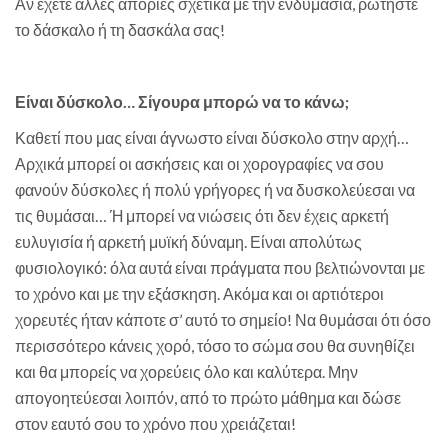
Αν έχετε άλλες απορίες σχετικά με την ενδυμασία, ρωτήστε
το δάσκαλο ή τη δασκάλα σας!
Είναι δύσκολο… Σίγουρα μπορώ να το κάνω;
Καθετί που μας είναι άγνωστο είναι δύσκολο στην αρχή…
Αρχικά μπορεί οι ασκήσεις και οι χορογραφίες να σου
φανούν δύσκολες ή πολύ γρήγορες ή να δυσκολεύεσαι να
τις θυμάσαι… Ή μπορεί να νιώσεις ότι δεν έχεις αρκετή
ευλυγισία ή αρκετή μυϊκή δύναμη. Είναι απολύτως
φυσιολογικό: όλα αυτά είναι πράγματα που βελτιώνονται με
το χρόνο και με την εξάσκηση. Ακόμα και οι αρτιότεροι
χορευτές ήταν κάποτε σ’ αυτό το σημείο! Να θυμάσαι ότι όσο
περισσότερο κάνεις χορό, τόσο το σώμα σου θα συνηθίζει
και θα μπορείς να χορεύεις όλο και καλύτερα. Μην
απογοητεύεσαι λοιπόν, από το πρώτο μάθημα και δώσε
στον εαυτό σου το χρόνο που χρειάζεται!