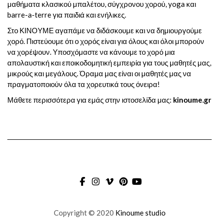
μαθήματα κλασικού μπαλέτου, σύγχρονου χορού, yoga και
barre-a-terre για παιδιά και ενήλικες.
Στο ΚΙΝΟΥΜΕ αγαπάμε να διδάσκουμε και να δημιουργούμε
χορό. Πιστεύουμε ότι ο χορός είναι για όλους και όλοι μπορούν
να χορέψουν. Υποσχόμαστε να κάνουμε το χορό μια
απολαυστική και εποικοδομητική εμπειρία για τους μαθητές μας,
μικρούς και μεγάλους. Όραμα μας είναι οι μαθητές μας να
πραγματοποιούν όλα τα χορευτικά τους όνειρα!
Μάθετε περισσότερα για εμάς στην ιστοσελίδα μας:
kinoume.gr
FACEBOOK
INSTAGRAM
VIMEO
PINTEREST
YOUTUBE
Copyright © 2020
Kinoume studio