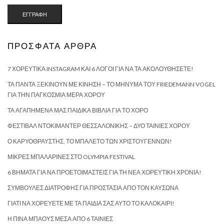
ΠΡΌΣΦΑΤΑ ΆΡΘΡΑ
7 ΧΟΡΕΥΤΙΚΆ INSTAGRAM ΚΑΙ 6 ΛΌΓΟΙ ΓΙΑ ΝΑ ΤΑ ΑΚΟΛΟΥΘΉΣΕΤΕ!
ΤΑ ΠΆΝΤΑ ΞΕΚΙΝΟΎΝ ΜΕ ΚΊΝΗΣΗ – ΤΟ ΜΉΝΥΜΑ ΤΟΥ FRIEDEMANN VOGEL
ΓΙΑ ΤΗΝ ΠΑΓΚΌΣΜΙΑ ΜΈΡΑ ΧΟΡΟΎ
ΤΑ ΑΓΑΠΗΜΈΝΑ ΜΑΣ ΠΑΙΔΙΚΆ ΒΙΒΛΊΑ ΓΙΑ ΤΟ ΧΟΡΌ
ΦΕΣΤΙΒΆΛ ΝΤΟΚΙΜΑΝΤΈΡ ΘΕΣΣΑΛΟΝΊΚΗΣ – ΔΎΟ ΤΑΙΝΊΕΣ ΧΟΡΟΎ
Ο ΚΑΡΥΟΘΡΑΎΣΤΗΣ, ΤΟ ΜΠΑΛΈΤΟ ΤΩΝ ΧΡΙΣΤΟΥΓΈΝΝΩΝ!
ΜΙΚΡΈΣ ΜΠΑΛΑΡΊΝΕΣ ΣΤΟ OLYMPIA FESTIVAL
6 ΒΉΜΑΤΑ ΓΙΑ ΝΑ ΠΡΟΕΤΟΙΜΑΣΤΕΊΣ ΓΙΑ ΤΗ ΝΈΑ ΧΟΡΕΥΤΙΚΉ ΧΡΟΝΙΆ!
ΣΥΜΒΟΥΛΈΣ ΔΙΑΤΡΟΦΉΣ ΓΙΑ ΠΡΟΣΤΑΣΊΑ ΑΠΌ ΤΟΝ ΚΑΎΣΩΝΑ
ΓΙΑΤΊ ΝΑ ΧΟΡΕΎΕΤΕ ΜΕ ΤΑ ΠΑΙΔΙΆ ΣΑΣ ΑΥΤΌ ΤΟ ΚΑΛΟΚΑΊΡΙ!
Η ΠΊΝΑ ΜΠΆΟΥΣ ΜΈΣΑ ΑΠΌ 6 ΤΑΙΝΊΕΣ