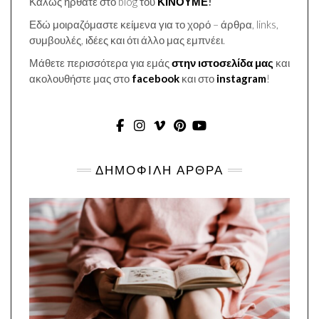
Καλώς ήρθατε στο blog του
ΚΙΝΟΥΜΕ
!
Εδώ μοιραζόμαστε κείμενα για το χορό – άρθρα, links,
συμβουλές, ιδέες και ότι άλλο μας εμπνέει.
Μάθετε περισσότερα για εμάς
στην ιστοσελίδα μας
και
ακολουθήστε μας στο
facebook
και στο
instagram
!
FACEBOOK
INSTAGRAM
VIMEO
PINTEREST
YOUTUBE
ΔΗΜΟΦΙΛΗ ΑΡΘΡΑ