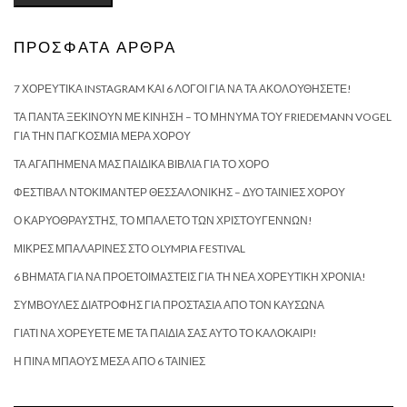
ΠΡΌΣΦΑΤΑ ΆΡΘΡΑ
7 ΧΟΡΕΥΤΙΚΆ INSTAGRAM ΚΑΙ 6 ΛΌΓΟΙ ΓΙΑ ΝΑ ΤΑ ΑΚΟΛΟΥΘΉΣΕΤΕ!
ΤΑ ΠΆΝΤΑ ΞΕΚΙΝΟΎΝ ΜΕ ΚΊΝΗΣΗ – ΤΟ ΜΉΝΥΜΑ ΤΟΥ FRIEDEMANN VOGEL
ΓΙΑ ΤΗΝ ΠΑΓΚΌΣΜΙΑ ΜΈΡΑ ΧΟΡΟΎ
ΤΑ ΑΓΑΠΗΜΈΝΑ ΜΑΣ ΠΑΙΔΙΚΆ ΒΙΒΛΊΑ ΓΙΑ ΤΟ ΧΟΡΌ
ΦΕΣΤΙΒΆΛ ΝΤΟΚΙΜΑΝΤΈΡ ΘΕΣΣΑΛΟΝΊΚΗΣ – ΔΎΟ ΤΑΙΝΊΕΣ ΧΟΡΟΎ
Ο ΚΑΡΥΟΘΡΑΎΣΤΗΣ, ΤΟ ΜΠΑΛΈΤΟ ΤΩΝ ΧΡΙΣΤΟΥΓΈΝΝΩΝ!
ΜΙΚΡΈΣ ΜΠΑΛΑΡΊΝΕΣ ΣΤΟ OLYMPIA FESTIVAL
6 ΒΉΜΑΤΑ ΓΙΑ ΝΑ ΠΡΟΕΤΟΙΜΑΣΤΕΊΣ ΓΙΑ ΤΗ ΝΈΑ ΧΟΡΕΥΤΙΚΉ ΧΡΟΝΙΆ!
ΣΥΜΒΟΥΛΈΣ ΔΙΑΤΡΟΦΉΣ ΓΙΑ ΠΡΟΣΤΑΣΊΑ ΑΠΌ ΤΟΝ ΚΑΎΣΩΝΑ
ΓΙΑΤΊ ΝΑ ΧΟΡΕΎΕΤΕ ΜΕ ΤΑ ΠΑΙΔΙΆ ΣΑΣ ΑΥΤΌ ΤΟ ΚΑΛΟΚΑΊΡΙ!
Η ΠΊΝΑ ΜΠΆΟΥΣ ΜΈΣΑ ΑΠΌ 6 ΤΑΙΝΊΕΣ