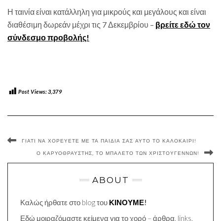
Η ταινία είναι κατάλληλη για μικρούς και μεγάλους και είναι
διαθέσιμη δωρεάν μέχρι τις 7 Δεκεμβρίου –
βρείτε εδώ τον
σύνδεσμο προβολής!
Post Views:
3,379
ΓΙΑΤΊ ΝΑ ΧΟΡΕΎΕΤΕ ΜΕ ΤΑ ΠΑΙΔΙΆ ΣΑΣ ΑΥΤΌ ΤΟ ΚΑΛΟΚΑΊΡΙ!
Ο ΚΑΡΥΟΘΡΑΎΣΤΗΣ, ΤΟ ΜΠΑΛΈΤΟ ΤΩΝ ΧΡΙΣΤΟΥΓΈΝΝΩΝ!
ABOUT
Καλώς ήρθατε στο blog του
ΚΙΝΟΥΜΕ
!
Εδώ μοιραζόμαστε κείμενα για το χορό – άρθρα, links,