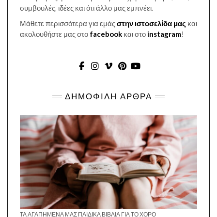
συμβουλές, ιδέες και ότι άλλο μας εμπνέει.
Μάθετε περισσότερα για εμάς
στην ιστοσελίδα μας
και
ακολουθήστε μας στο
facebook
και στο
instagram
!
FACEBOOK
INSTAGRAM
VIMEO
PINTEREST
YOUTUBE
ΔΗΜΟΦΙΛΗ ΑΡΘΡΑ
ΤΑ ΑΓΑΠΗΜΈΝΑ ΜΑΣ ΠΑΙΔΙΚΆ ΒΙΒΛΊΑ ΓΙΑ ΤΟ ΧΟΡΌ