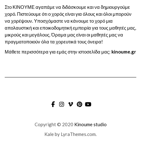
Στο ΚΙΝΟΥΜΕ αγαπάμε να διδάσκουμε και να δημιουργούμε
χορό. Πιστεύουμε ότι ο χορός είναι για όλους και όλοι μπορούν
να χορέψουν. Υποσχόμαστε να κάνουμε το χορό μια
απολαυστική και εποικοδομητική εμπειρία για τους μαθητές μας,
μικρούς και μεγάλους. Όραμα μας είναι οι μαθητές μας να
πραγματοποιούν όλα τα χορευτικά τους όνειρα!
Μάθετε περισσότερα για εμάς στην ιστοσελίδα μας:
kinoume.gr
FACEBOOK
INSTAGRAM
VIMEO
PINTEREST
YOUTUBE
Copyright © 2020
Kinoume studio
Kale
by LyraThemes.com.