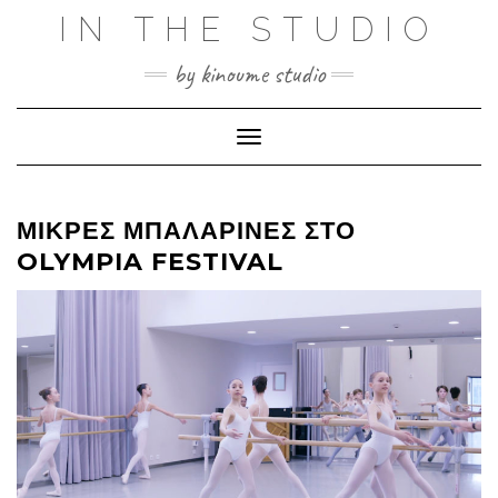
Skip
IN THE STUDIO
to
content
by kinoume studio
Toggle Navigation
ΜΙΚΡΈΣ ΜΠΑΛΑΡΊΝΕΣ ΣΤΟ
OLYMPIA FESTIVAL